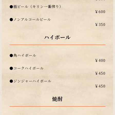
●瓶ビール（キリン一番搾り）
￥600
●ノンアルコールビール
￥350
ハイボール
●角ハイボール
￥400
●コークハイボール
￥450
●ジンジャーハイボール
￥450
焼酎