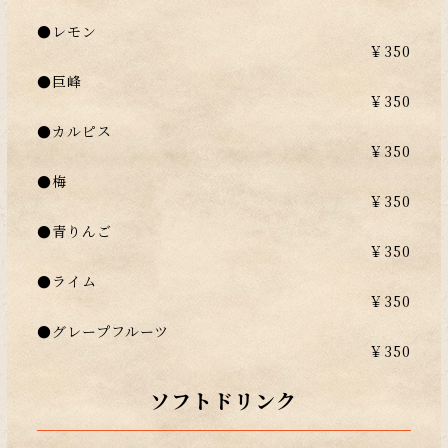
●レモン
￥350
●巨峰
￥350
●カルピス
￥350
●梅
￥350
●青りんご
￥350
●ライム
￥350
●グレープフルーツ
￥350
ソフトドリンク