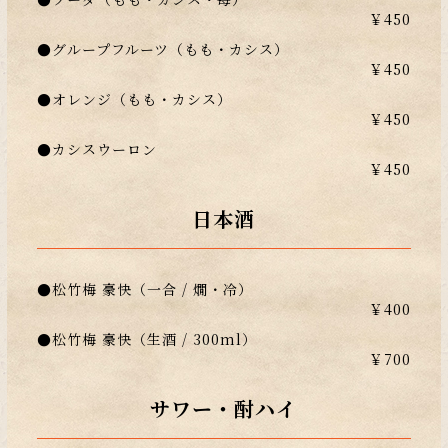
￥450
●グループフルーツ（もも・カシス）
￥450
●オレンジ（もも・カシス）
￥450
●カシスウーロン
￥450
日本酒
●松竹梅 豪快（一合 / 燗・冷）
￥400
●松竹梅 豪快（生酒 / 300ml）
￥700
サワー・酎ハイ