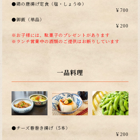
●鶏の唐揚げ定食（塩・しょうゆ）
￥700
●御飯（単品）
￥200
※お子様には、駄菓子のプレゼントがあります
※ランチ営業中の酒類のご提供はお断りしています
一品料理
●チーズ春巻き揚げ（5本）
￥200