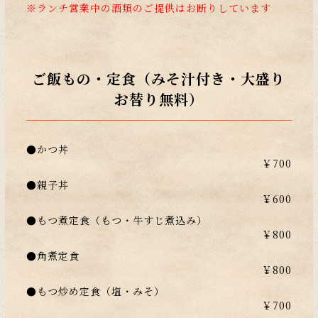
※ランチ営業中の酒類のご提供はお断りしています
ご飯もの・定食（みそ汁付き・大盛り
お替り無料）
●かつ丼
￥700
●親子丼
￥600
●もつ煮定食（もつ・牛すじ煮込み）
￥800
●角煮定食
￥800
●もつ炒め定食（塩・みそ）
￥700