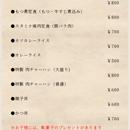
￥800
●もつ煮定食（もつ・牛すじ煮込み）
￥800
●スタミナ焼肉定食（豚バラ肉）
￥700
●カツカレーライス
￥700
●カレーライス
￥500
●特製 肉チャーハン（大盛り)
￥800
●特製 肉チャーハン（普通）
￥600
●親子丼
￥600
●かつ丼
￥700
※お子様には、駄菓子のプレゼントがあります