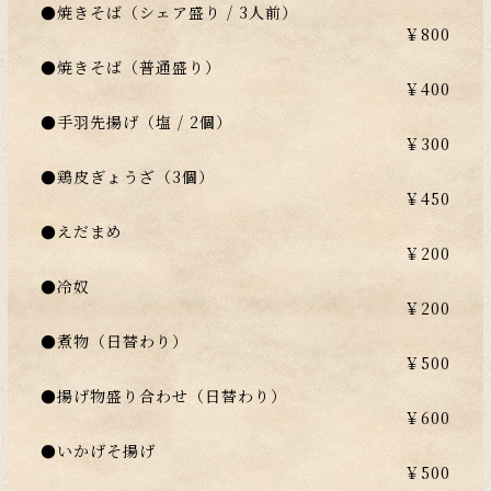
●焼きそば（シェア盛り / 3人前）
￥800
●焼きそば（普通盛り）
￥400
●手羽先揚げ（塩 / 2個）
￥300
●鶏皮ぎょうざ（3個）
￥450
●えだまめ
￥200
●冷奴
￥200
●煮物（日替わり）
￥500
●揚げ物盛り合わせ（日替わり）
￥600
●いかげそ揚げ
￥500