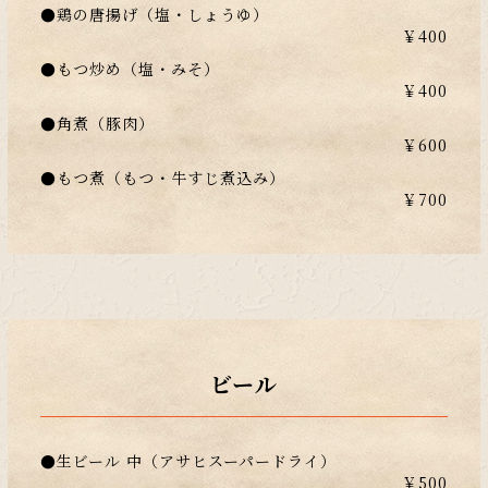
●鶏の唐揚げ（塩・しょうゆ）
￥400
●もつ炒め（塩・みそ）
￥400
●角煮（豚肉）
￥600
●もつ煮（もつ・牛すじ煮込み）
￥700
ビール
●生ビール 中（アサヒスーパードライ）
￥500