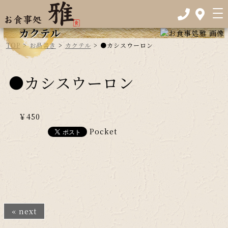
カクテル
TOP
>
お品書き
>
カクテル
>
●カシスウーロン
●カシスウーロン
￥450
Pocket
« next