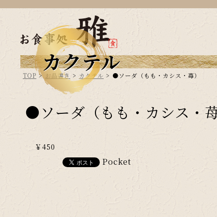
カクテル
TOP
>
お品書き
>
カクテル
>
●ソーダ（もも・カシス・苺）
●ソーダ（もも・カシス・
￥450
Pocket