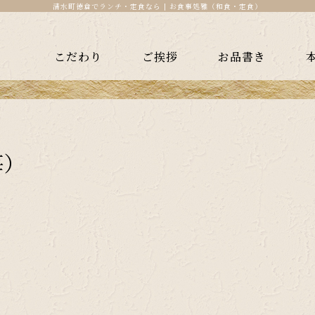
清水町徳倉でランチ・定食なら | お食事処雅（和食・定食）
こだわり
ご挨拶
お品書き
苺）