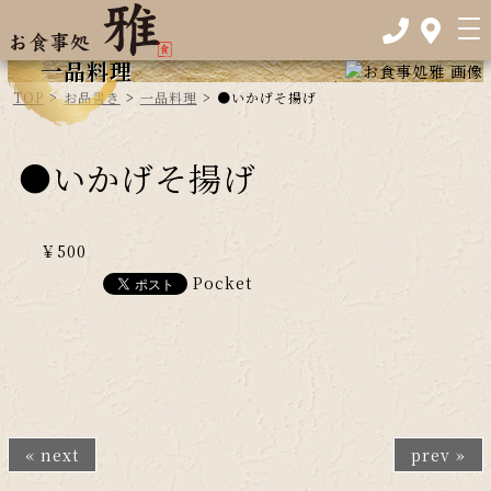
一品料理
TOP
>
お品書き
>
一品料理
>
●いかげそ揚げ
●いかげそ揚げ
￥500
Pocket
« next
prev »